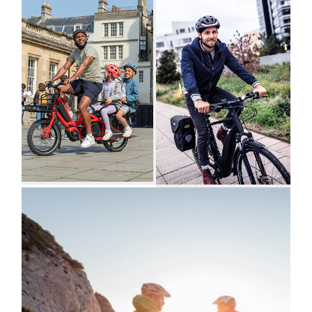
collectivités
Accueil
Marquage
randonneur
vélo