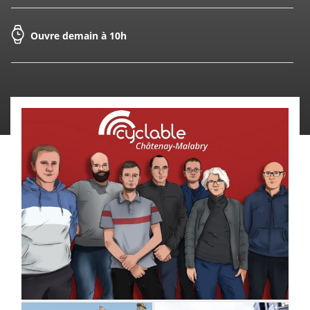
À CHÂTENAY-MALABRY
Ouvre demain à 10h
Financement
Entretien
Essai de
réparation
vélos
Vélo
Assurance
Entreprises
de courtoisie
&