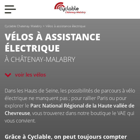
Nos actualités
Cyclable Chatenay Malabry
>
Vélos à assistance électrique
Nos vélos
VÉLOS
À ASSISTANCE
ÉLECTRIQUE
Qui sommes-nous ?
À CHÂTENAY-MALABRY
voir les vélos
Nous contacter
Dans les Hauts de Seine, les possibilités de parcours à vélo
électrique ne manquent pas ; pour rallier Paris ou pour
explorer le
Parc National Régional de la Haute vallée de
Chevreuse
, vous trouverez dans notre boutique le VAE qui
vous convient.
CYCLABLE
Grâce à Cyclable, on peut toujours compter