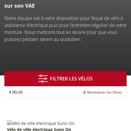
À CHÂTENAY-MALABRY
sur son VAE
Notre équipe est à votre disposition pour l’essai de vélo à
assistance électrique puis pour l’entretien régulier de votre
monture. Nous mettrons tout en œuvre pour que vous
puissiez pédaler serein au quotidien.
FILTRER LES VÉLOS
Financement
Entretien
Essai de
réparation
vélos
8 VÉLOS
Réinitialiser les filtres
Vélo
Assurance
Entreprises
de courtoisie
&
Vélo de ville électrique Sunn On