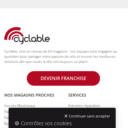
Cyclable, c’est un réseau de 64 magasins : nos équipes sont engagées au
quotidien pour partager notre passion du vélo et trouver les meilleures
solutions afin que rouler à vélo soit toujours un plaisir.
DEVENIR FRANCHISE
NOS MAGASINS PROCHES
SERVICES
Issy-les-Moulineaux
Entretien réparation
Paris 14
Essai de vélos
Continuer sans accepter
Paris 15
Financement
🍪 Contrôlez vos cookies
Boulogne-Billancourt
Assurance