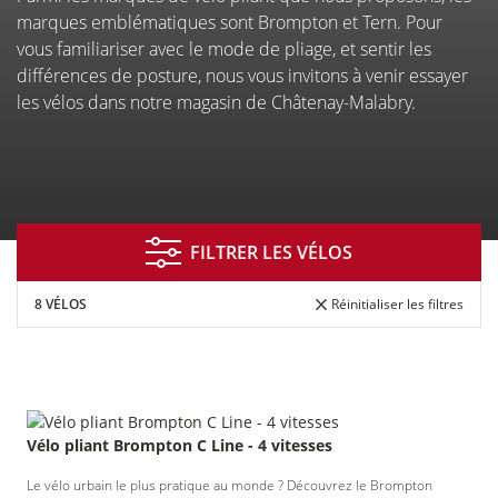
À CHÂTENAY-MALABRY
marques emblématiques sont Brompton et Tern. Pour
vous familiariser avec le mode de pliage, et sentir les
différences de posture, nous vous invitons à venir essayer
les vélos dans notre magasin de Châtenay-Malabry.
FILTRER LES VÉLOS
Financement
Entretien
Essai de
8 VÉLOS
Réinitialiser les filtres
réparation
vélos
Vélo pliant Brompton C Line - 4 vitesses
Vélo
Assurance
Entreprises
de courtoisie
&
Le vélo urbain le plus pratique au monde ? Découvrez le Brompton